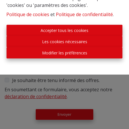
BRUXELLES 19 COMMUNES &
'cookies' ou 'paramètres des cookies'.
EXTENSIONS
Politique de cookies
et
Politique de confidentialité
.
Brabant Flamand
Accepter tous les cookies
Hainaut
Les cookies nécessaires
Liège
Modifier les préférences
Namur
Oost Vlaanderen
Waals-Brabant
Je souhaite être tenu informé des offres.
En soumettant ce formulaire, vous acceptez notre
déclaration de confidentialité
.
Envoyer