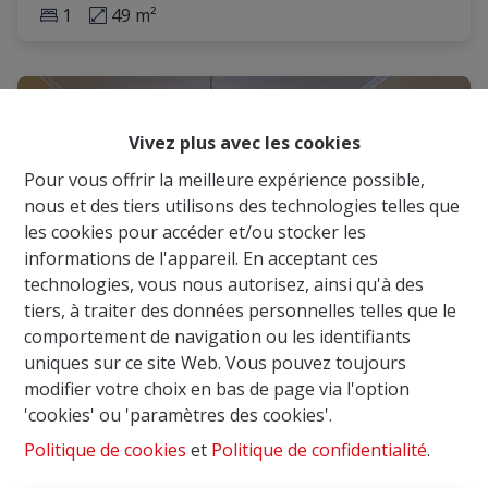
1
49 m²
NOUVEAU
Vivez plus avec les cookies
Pour vous offrir la meilleure expérience possible,
nous et des tiers utilisons des technologies telles que
les cookies pour accéder et/ou stocker les
informations de l'appareil. En acceptant ces
technologies, vous nous autorisez, ainsi qu'à des
tiers, à traiter des données personnelles telles que le
comportement de navigation ou les identifiants
uniques sur ce site Web. Vous pouvez toujours
modifier votre choix en bas de page via l'option
Charmante Maison avec grand garage de
'cookies' ou 'paramètres des cookies'.
58m²
Politique de cookies
et
Politique de confidentialité
.
1080 Molenbeek-Saint-Jean
|
Ref
: 
3910