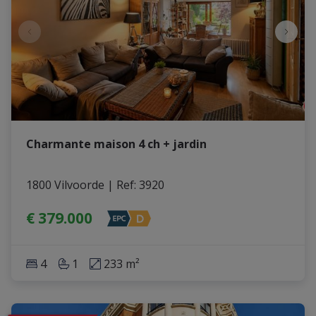
Charmante maison 4 ch + jardin
1800 Vilvoorde
|
Ref
: 
3920
€ 379.000
4
1
233 m²