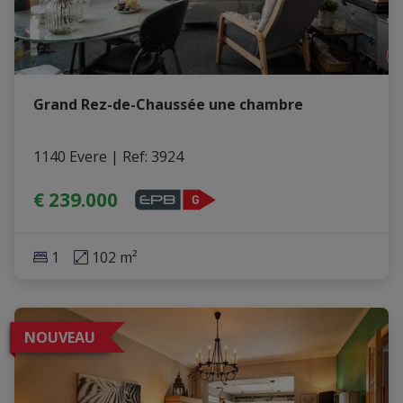
Grand Rez-de-Chaussée une chambre
1140 Evere
|
Ref
: 
3924
€ 239.000
1
102 m²
NOUVEAU